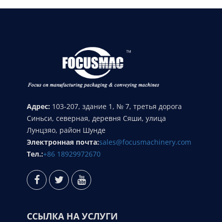
Адрес:
103-207, здание 1, № 7, третья дорога
Синьси, северная, деревня Сяши, улица
Лунцзяо, район Шунде
Электронная почта:
sales@focusmachinery.com
Тел.:
+86 18929972670
ССЫЛКА НА УСЛУГИ