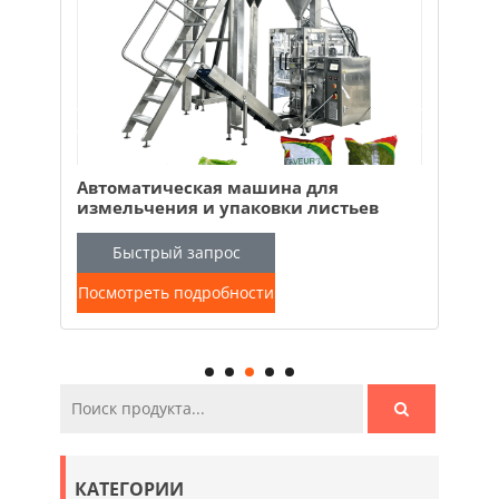
Автоматическая машина для
Авт
ма
измельчения и упаковки листьев
Vis
маниоки
пал
ежих
авт
Быстрый запрос
под
Посмотреть подробности
Пос
КАТЕГОРИИ