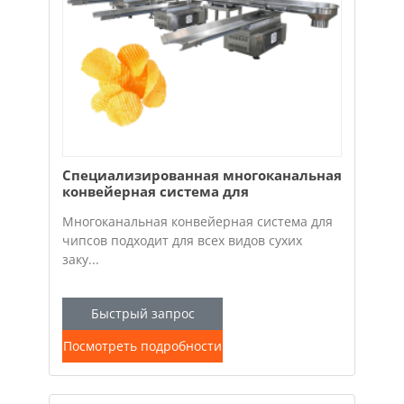
Специализированная многоканальная
конвейерная система для
транспортировки щепы на
Многоканальная конвейерная система для
упаковочной линии.
чипсов подходит для всех видов сухих
заку...
Быстрый запрос
Посмотреть подробности