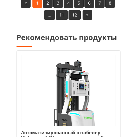
«
1
2
3
4
5
6
7
8
...
11
12
»
Рекомендовать продукты
 штабелер
Интеллектуальный беспилотный