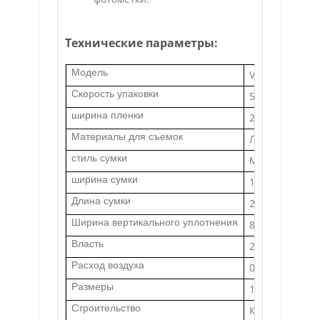
Технические параметры:
Модель
VIP5
Скорость упаковки
5-40 пакетов/
ширина пленки
250-500 мм
Материалы для съемок
Ламинирован
стиль сумки
Мешок для по
ширина сумки
100-235 мм
Длина сумки
200-550 мм
Ширина вертикального уплотнения
8-20 мм
Власть
2,5 кВт, 220 В,
Расход воздуха
0,4 м³/мин, 0
Размеры
1380*1100*17
Строительство
Корпус, элек