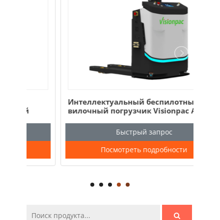
Интеллектуальный беспилотный
Пол
вилочный погрузчик Visionpac AGV
для
Роботизированный вилочный
сла
погрузчик
шок
Быстрый запрос
Посмотреть подробности