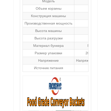
Модель
Объем корзины
Конструкция машины
нержав
Производственная мощность
2-3,5 
Высота машины
3296
Высота разгрузки
3256
Материал бункера
Пищевой поли
Размер упаковки
2050 мм x 1350
Напряжение
Напряжение переменн
Источник питания