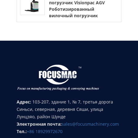
погрузчик Visionpac AGV
Роботизированный
вилочный погрузчик
Адрес:
103-207, здание 1, № 7, третья дорога
Синьси, северная, деревня Сяши, улица
Лунцзяо, район Шунде
Электронная почта:
sales@focusmachinery.com
Тел.:
+86 18929972670